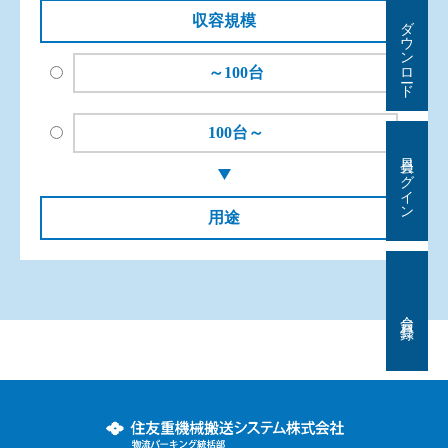
ダウンロード
収容規模
～100台
100台～
会員ログイン
用途
会 員 登 録