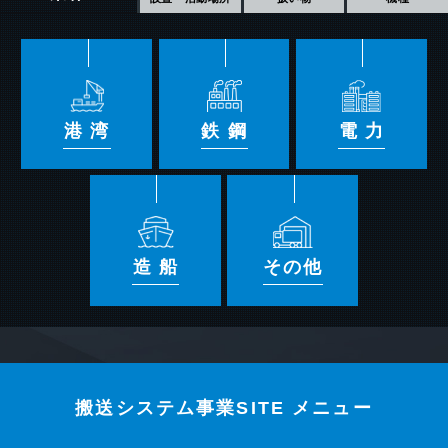
コンテナクレーン
港
かさ物
遠隔・自動
製鉄所
ばら物
ハイブリッド
発電所
港
湾
鉄
鋼
電
力
RTG（ARTG)
電源装置
造船所
その他
造
船
その他
ジブクレーン
SIRMS®
天井クレーン
橋形クレーン
門型クレーン
水平引込式クレー
搬送システム事業SITE メニュー
ン