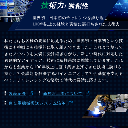
技
術力
独創性
世界初、日本初のチャレンジを繰り返し、
100年以上の経験と実積に裏打ちされた技術力
私たちはお客様の要望に応えるため、世界初・日本初という技
術にも挑戦にも積極的に取り組んできました。
これまで培って
きたノウハウを大切に受け継ぎながら、
新しい時代に対応した
独創的なアイディア、技術に積極果敢に挑戦しています。
これ
からも創業から100年以上に渡り築き上げてきた技術に誇りを
持ち、
社会課題を解決するパイオニアとして社会基盤を支える
べく、チャレンジングな姿勢で時代の要請に応えます。
製品紹介
新居浜工場について
住友重機械搬送システム沿革