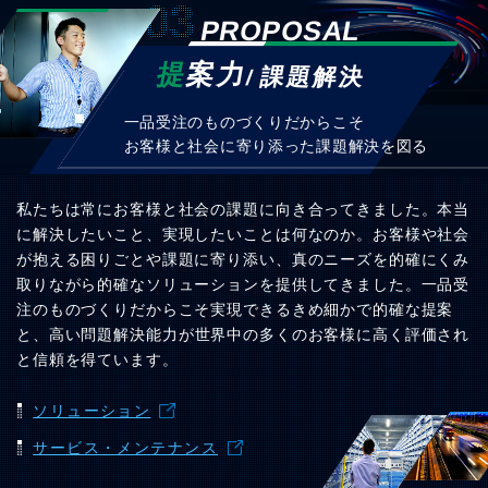
03
PROPOSAL
提
案力
課題解決
一品受注のものづくりだからこそ
お客様と社会に寄り添った課題解決を図る
私たちは常にお客様と社会の課題に向き合ってきました。本当
に解決したいこと、実現したいことは何なのか。
お客様や社会
が抱える困りごとや課題に寄り添い、
真のニーズを的確にくみ
取りながら的確なソリューションを提供してきました。
一品受
注のものづくりだからこそ実現できるきめ細かで的確な提案
と、
高い問題解決能力が世界中の多くのお客様に高く評価され
と信頼を得ています。
ソリューション
サービス・メンテナンス