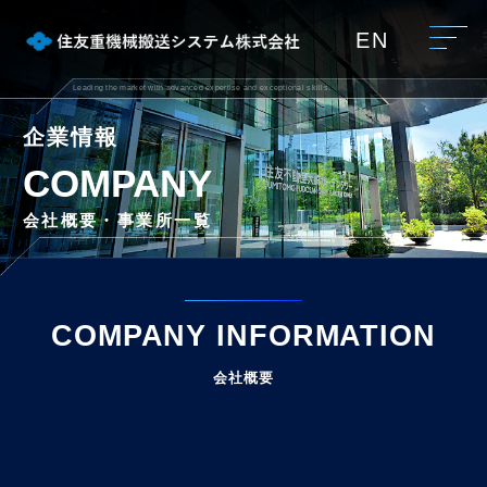
EN
Leading the market with advanced expertise and exceptional skills.
企業情報
COMPANY
会社概要・事業所一覧
COMPANY INFORMATION
会社概要