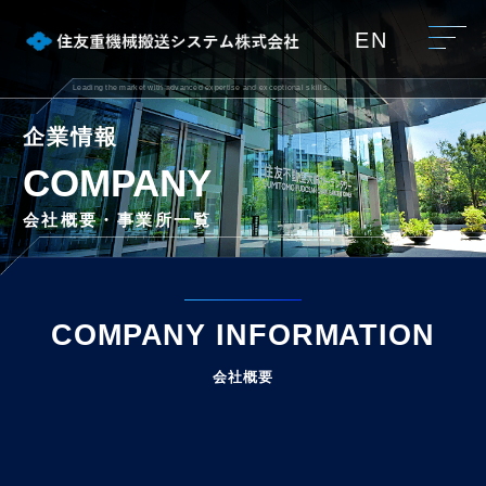
EN
Leading the market with advanced expertise and exceptional skills.
企業情報
COMPANY
会社概要・事業所一覧
COMPANY INFORMATION
会社概要