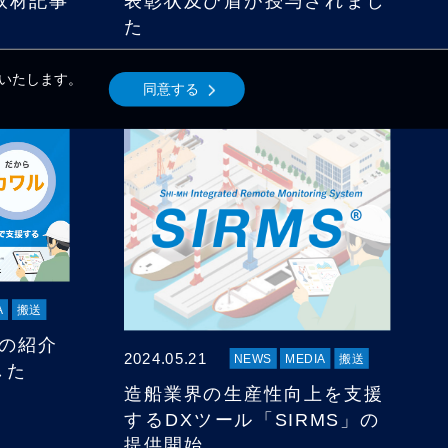
表彰状及び盾が授与されまし
取材記事
た
いいたします。
同意する
A
搬送
」の紹介
2024.05.21
NEWS
MEDIA
搬送
した
造船業界の生産性向上を支援
するDXツール「SIRMS」の
提供開始