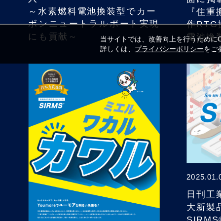
～水素燃料電池換装型でカー
『住重
ボンニュートラルポート実現
作RT
にも貢献～
電池換
当サイトでは、改善向上を行うためにCo
詳しくは、
プライバシーポリシー
をご
2025.01.
日刊工
大新製
SIRM