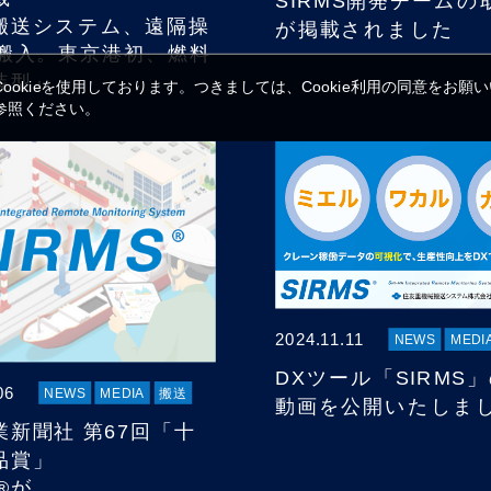
SIRMS開発チームの
搬送システム、遠隔操
が掲載されました
G搬入。東京港初、燃料
装型』
okieを使用しております。つきましては、Cookie利用の同意をお願
参照ください。
2024.11.11
NEWS
MEDI
DXツール「SIRMS
06
NEWS
MEDIA
搬送
動画を公開いたしま
業新聞社 第67回「十
品賞」
S®が